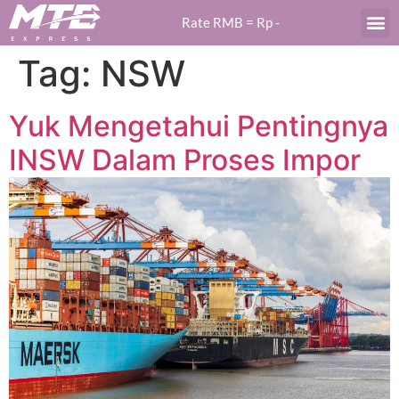
Rate RMB = Rp
-
Tag:
NSW
Yuk Mengetahui Pentingnya
INSW Dalam Proses Impor