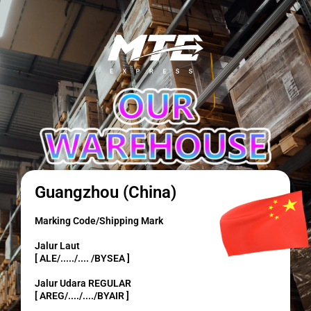
Guangzhou (China)
Marking Code/Shipping Mark
Jalur Laut
[ ALE/...../.... /BYSEA ]
Jalur Udara REGULAR
[ AREG/..../..../BYAIR ]