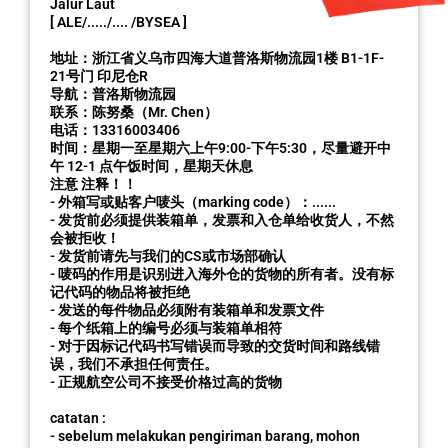
Jalur Laut
[ ALE/...../.... /BYSEA ]
地址：浙江省义乌市四海大道普洛斯物流园1楼 B1-1F-
21号门 印尼仓R
导航：普洛斯物流园
联系：陈努桑（Mr. Chen）
电话：13316003406
时间：星期一至星期六上午9:00-下午5:30，尽量避开中
午 12-1 点午饭时间，星期天休息
注意 注释！！
- 外箱写或贴客户唛头（marking code）：......
- 发货前必须提供装箱单，发票和入仓单给收货人，不然
会被拒收！
- 发货前请先与我们的CS或市场部确认
- 唛码的作用是识别进入海外仓的货物的所有者。没有标
记代码的物品将被拒绝
- 发送的每件物品必须附有装箱单和发票文件
- 每个纸箱上的编号必须与装箱单相符
- 对于因标记代码书写错误而导致的交货时间和路线错
误，我们不承担任何责任。
- 正规航空公司不接受价格过高的货物
catatan :
- sebelum melakukan pengiriman barang, mohon