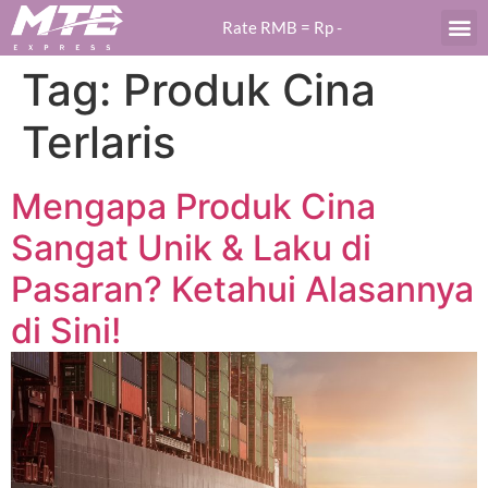
Rate RMB = Rp
-
Tag:
Produk Cina
Terlaris
Mengapa Produk Cina
Sangat Unik & Laku di
Pasaran? Ketahui Alasannya
di Sini!