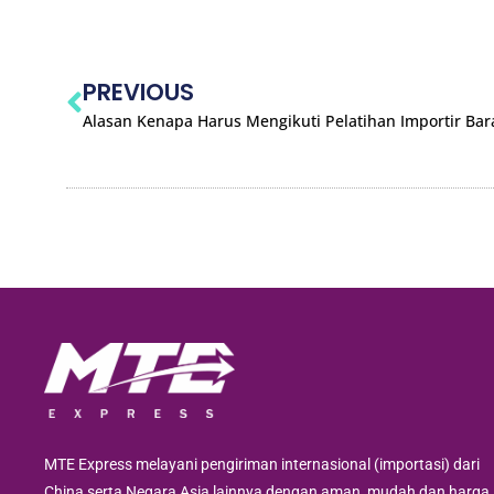
PREVIOUS
Alasan Kenapa Harus Mengikuti Pelatihan Importir Ba
MTE Express melayani pengiriman internasional (importasi) dari
China serta Negara Asia lainnya dengan aman, mudah dan harga