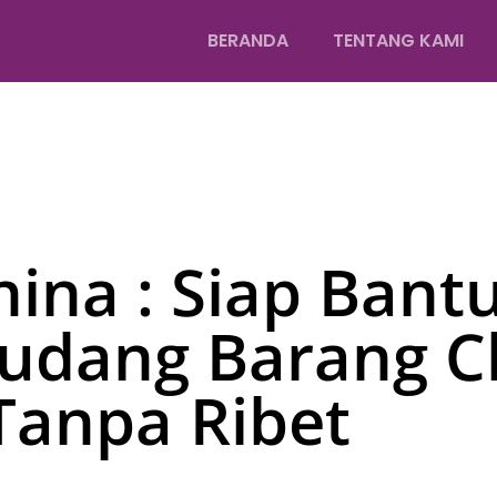
BERANDA
TENTANG KAMI
hina : Siap Bant
Gudang Barang C
Tanpa Ribet