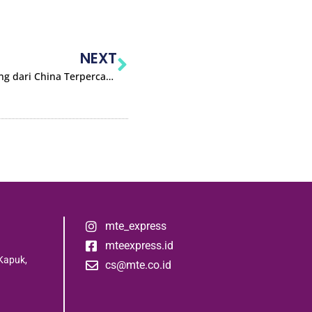
NEXT
Mengapa Anda Perlu Memakai Jasa Import Barang dari China Terpercaya?
mte_express
mteexpress.id
Kapuk,
cs@mte.co.id