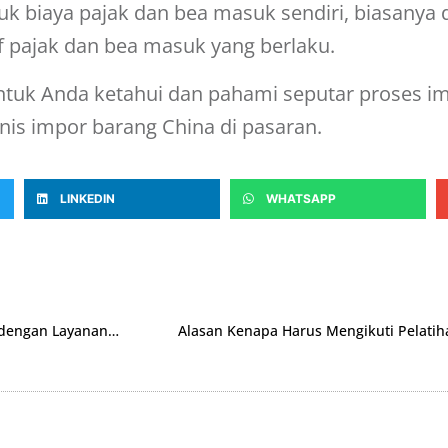
 biaya pajak dan bea masuk sendiri, biasanya d
if pajak dan bea masuk yang berlaku.
 untuk Anda ketahui dan pahami seputar
proses im
is impor barang China di pasaran.
LINKEDIN
WHATSAPP
Berbagai Manfaat Menggunakan Jasa Kirim dari China dengan Layanan Forwarding
Alasan Kenapa Harus Mengikuti Pelatih