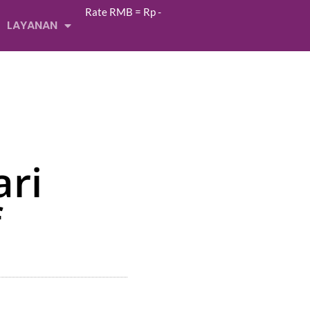
Rate RMB = Rp
-
LAYANAN
ari
f