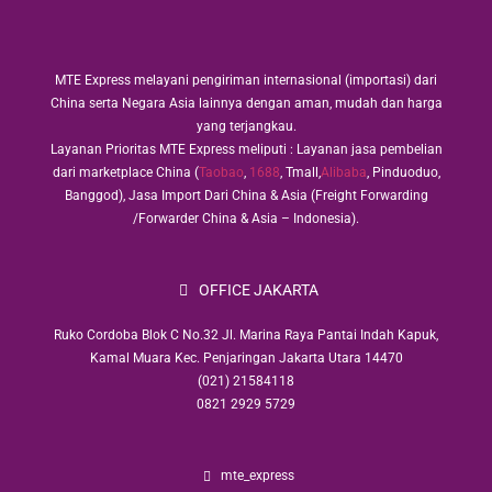
MTE Express melayani pengiriman internasional (importasi) dari
China serta Negara Asia lainnya dengan aman, mudah dan harga
yang terjangkau.
Layanan Prioritas MTE Express meliputi : Layanan jasa pembelian
dari marketplace China (
Taobao
,
1688
, Tmall,
Alibaba
, Pinduoduo,
Banggod), Jasa Import Dari China & Asia (Freight Forwarding
/Forwarder China & Asia – Indonesia).
OFFICE JAKARTA
Ruko Cordoba Blok C No.32 Jl. Marina Raya Pantai Indah Kapuk,
Kamal Muara Kec. Penjaringan Jakarta Utara 14470
(021) 21584118
0821 2929 5729
mte_express